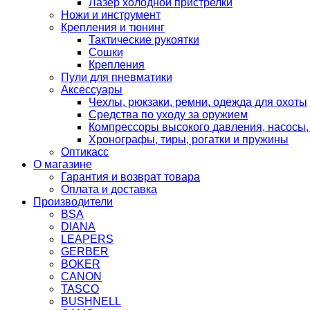
Лазер холодной пристрелки
Ножи и инструмент
Крепления и тюнинг
Тактические рукоятки
Сошки
Крепления
Пули для пневматики
Аксессуары
Чехлы, рюкзаки, ремни, одежда для охоты
Средства по уходу за оружием
Компрессоры высокого давления, насосы,
Хронографы, тиры, рогатки и пружины
Оптикасс
О магазине
Гарантия и возврат товара
Оплата и доставка
Производители
BSA
DIANA
LEAPERS
GERBER
BOKER
CANON
TASCO
BUSHNELL