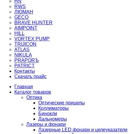
HN
RWS
ЛЮМАН
GECO
BRAVE HUNTER
AIMPOINT
HILL
VORTEX PUMP
TRIJICON
ATLAS
NIKULA
PRAPORЪ
PATRICT
Контакты
Скачать прайс
Главная
Каталог товаров
Оптика
Оптические прицелы
Коллиматоры
Бинокли
Дальномеры
Лазеры и фонари
Лазерные LED фонари и целеуказатели