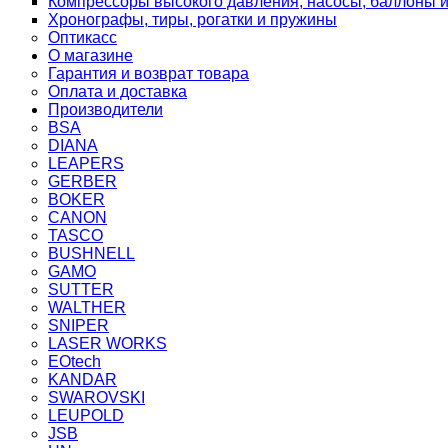
Компрессоры высокого давления, насосы, баллоны и
Хронографы, тиры, рогатки и пружины
Оптикасс
О магазине
Гарантия и возврат товара
Оплата и доставка
Производители
BSA
DIANA
LEAPERS
GERBER
BOKER
CANON
TASCO
BUSHNELL
GAMO
SUTTER
WALTHER
SNIPER
LASER WORKS
EOtech
KANDAR
SWAROVSKI
LEUPOLD
JSB