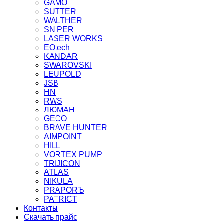
GAMO
SUTTER
WALTHER
SNIPER
LASER WORKS
EOtech
KANDAR
SWAROVSKI
LEUPOLD
JSB
HN
RWS
ЛЮМАН
GECO
BRAVE HUNTER
AIMPOINT
HILL
VORTEX PUMP
TRIJICON
ATLAS
NIKULA
PRAPORЪ
PATRICT
Контакты
Скачать прайс