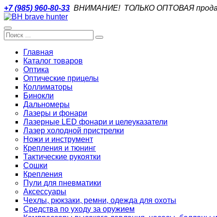
+7 (985) 960-80-33
ВНИМАНИЕ! ТОЛЬКО ОПТОВАЯ прода
Главная
Каталог товаров
Оптика
Оптические прицелы
Коллиматоры
Бинокли
Дальномеры
Лазеры и фонари
Лазерные LED фонари и целеуказатели
Лазер холодной пристрелки
Ножи и инструмент
Крепления и тюнинг
Тактические рукоятки
Сошки
Крепления
Пули для пневматики
Аксессуары
Чехлы, рюкзаки, ремни, одежда для охоты
Средства по уходу за оружием