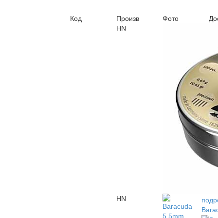
Код
Произв
Фото
До
HN
По
подр
Bara
подр
Bara
HN
подр
Bara