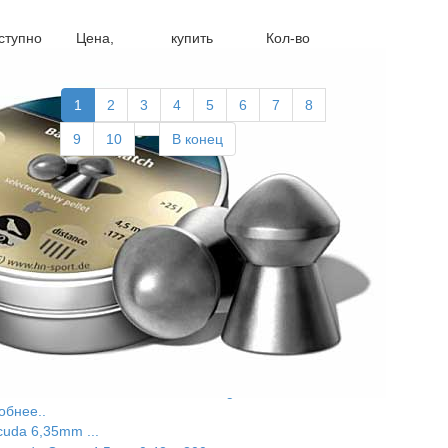
ступно
Цена,
купить
Кол-во
1
2
3
4
5
6
7
8
9
10
В конец
пулярные товары
обнее..
cuda 4,5mm ...
обнее..
cuda 5,5mm 1,37 ...
обнее..
cuda 6,35mm ...