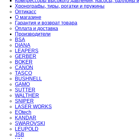
Компрессоры высокого давления, насосы, баллоны и
Хронографы, тиры, рогатки и пружины
Оптикасс
О магазине
Гарантия и возврат товара
Оплата и доставка
Производители
BSA
DIANA
LEAPERS
GERBER
BOKER
CANON
TASCO
BUSHNELL
GAMO
SUTTER
WALTHER
SNIPER
LASER WORKS
EOtech
KANDAR
SWAROVSKI
LEUPOLD
JSB