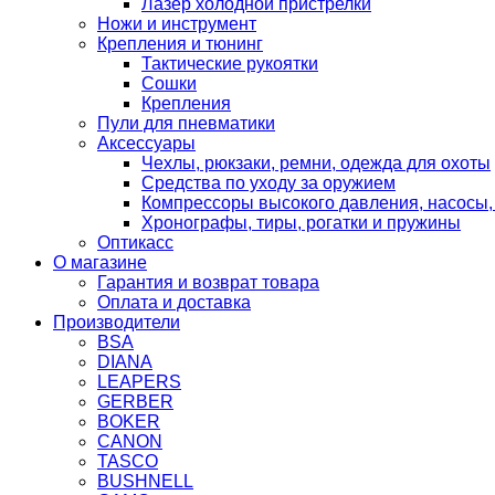
Лазер холодной пристрелки
Ножи и инструмент
Крепления и тюнинг
Тактические рукоятки
Сошки
Крепления
Пули для пневматики
Аксессуары
Чехлы, рюкзаки, ремни, одежда для охоты
Средства по уходу за оружием
Компрессоры высокого давления, насосы,
Хронографы, тиры, рогатки и пружины
Оптикасс
О магазине
Гарантия и возврат товара
Оплата и доставка
Производители
BSA
DIANA
LEAPERS
GERBER
BOKER
CANON
TASCO
BUSHNELL