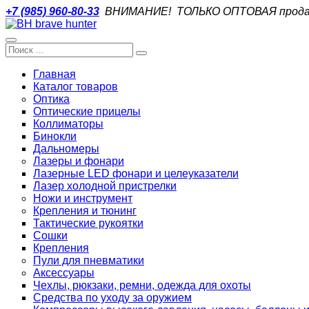
+7 (985) 960-80-33
ВНИМАНИЕ! ТОЛЬКО ОПТОВАЯ прода
Главная
Каталог товаров
Оптика
Оптические прицелы
Коллиматоры
Бинокли
Дальномеры
Лазеры и фонари
Лазерные LED фонари и целеуказатели
Лазер холодной пристрелки
Ножи и инструмент
Крепления и тюнинг
Тактические рукоятки
Сошки
Крепления
Пули для пневматики
Аксессуары
Чехлы, рюкзаки, ремни, одежда для охоты
Средства по уходу за оружием