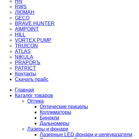
HN
RWS
ЛЮМАН
GECO
BRAVE HUNTER
AIMPOINT
HILL
VORTEX PUMP
TRIJICON
ATLAS
NIKULA
PRAPORЪ
PATRICT
Контакты
Скачать прайс
Главная
Каталог товаров
Оптика
Оптические прицелы
Коллиматоры
Бинокли
Дальномеры
Лазеры и фонари
Лазерные LED фонари и целеуказатели