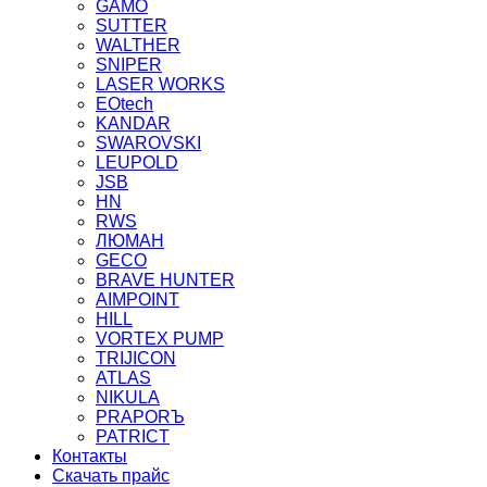
GAMO
SUTTER
WALTHER
SNIPER
LASER WORKS
EOtech
KANDAR
SWAROVSKI
LEUPOLD
JSB
HN
RWS
ЛЮМАН
GECO
BRAVE HUNTER
AIMPOINT
HILL
VORTEX PUMP
TRIJICON
ATLAS
NIKULA
PRAPORЪ
PATRICT
Контакты
Скачать прайс