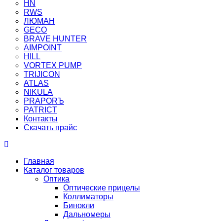
HN
RWS
ЛЮМАН
GECO
BRAVE HUNTER
AIMPOINT
HILL
VORTEX PUMP
TRIJICON
ATLAS
NIKULA
PRAPORЪ
PATRICT
Контакты
Скачать прайс
Главная
Каталог товаров
Оптика
Оптические прицелы
Коллиматоры
Бинокли
Дальномеры