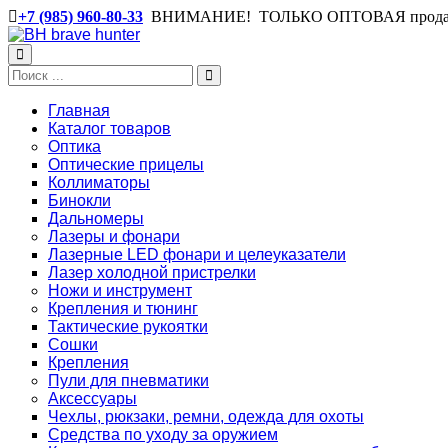
+7 (985) 960-80-33
ВНИМАНИЕ! ТОЛЬКО ОПТОВАЯ прода
Главная
Каталог товаров
Оптика
Оптические прицелы
Коллиматоры
Бинокли
Дальномеры
Лазеры и фонари
Лазерные LED фонари и целеуказатели
Лазер холодной пристрелки
Ножи и инструмент
Крепления и тюнинг
Тактические рукоятки
Сошки
Крепления
Пули для пневматики
Аксессуары
Чехлы, рюкзаки, ремни, одежда для охоты
Средства по уходу за оружием