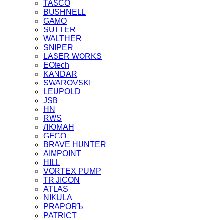
TASCO
BUSHNELL
GAMO
SUTTER
WALTHER
SNIPER
LASER WORKS
EOtech
KANDAR
SWAROVSKI
LEUPOLD
JSB
HN
RWS
ЛЮМАН
GECO
BRAVE HUNTER
AIMPOINT
HILL
VORTEX PUMP
TRIJICON
ATLAS
NIKULA
PRAPORЪ
PATRICT