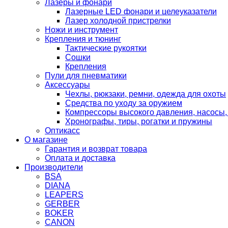
Лазеры и фонари
Лазерные LED фонари и целеуказатели
Лазер холодной пристрелки
Ножи и инструмент
Крепления и тюнинг
Тактические рукоятки
Сошки
Крепления
Пули для пневматики
Аксессуары
Чехлы, рюкзаки, ремни, одежда для охоты
Средства по уходу за оружием
Компрессоры высокого давления, насосы,
Хронографы, тиры, рогатки и пружины
Оптикасс
О магазине
Гарантия и возврат товара
Оплата и доставка
Производители
BSA
DIANA
LEAPERS
GERBER
BOKER
CANON