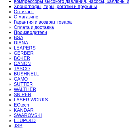
Компрессоры высокого давления, насосы, баллоны и
Хронографы, тиры, рогатки и пружины
Оптикасс
О магазине
Гарантия и возврат товара
Оплата и доставка
Производители
BSA
DIANA
LEAPERS
GERBER
BOKER
CANON
TASCO
BUSHNELL
GAMO
SUTTER
WALTHER
SNIPER
LASER WORKS
EOtech
KANDAR
SWAROVSKI
LEUPOLD
JSB