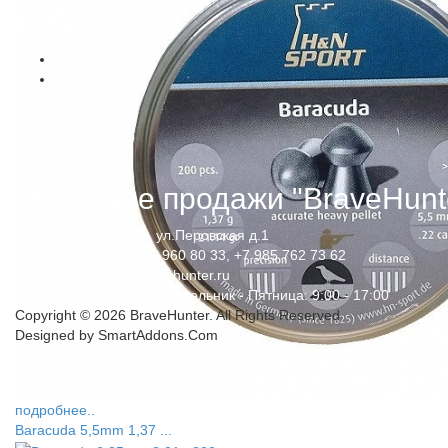
Оптовые продажи "BraveHunt
Адрес:
Москва, ул.Перовская д.1
Телефон:
+7 985 960 80 33
,
+7 985 762 73 62
Email:
order@bravehunter.ru
Часы работы:
Понедельник - Пятница: 9:00 - 17:00
Copyright © 2026 BraveHunter. All Rights Reserved
Designed by
SmartAddons.Com
подробнее..
Baracuda 5,5mm 1,37 ...