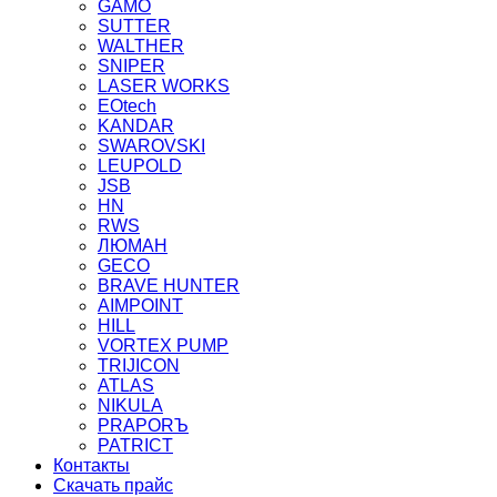
GAMO
SUTTER
WALTHER
SNIPER
LASER WORKS
EOtech
KANDAR
SWAROVSKI
LEUPOLD
JSB
HN
RWS
ЛЮМАН
GECO
BRAVE HUNTER
AIMPOINT
HILL
VORTEX PUMP
TRIJICON
ATLAS
NIKULA
PRAPORЪ
PATRICT
Контакты
Скачать прайс