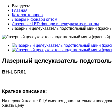
Вы здесь:
Главная
Каталог товаров
Лазеры и фонари оптом
Лазерные LED фонари и целеуказатели оптом
Лазерный целеуказатель подствольный мини (красны
Лазерный целеуказатель подстволь
BH-LGR01
Краткое описание:
На верхней планке ЛЦУ имеется дополнительная посадочн
Узнать цену