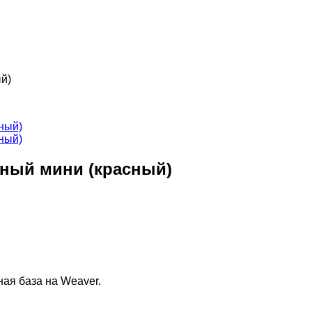
й)
ный мини (красный)
ая база на Weaver.