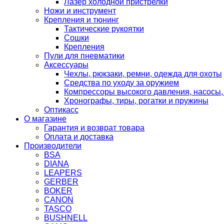
Лазер холодной пристрелки
Ножи и инструмент
Крепления и тюнинг
Тактические рукоятки
Сошки
Крепления
Пули для пневматики
Аксессуары
Чехлы, рюкзаки, ремни, одежда для охоты
Средства по уходу за оружием
Компрессоры высокого давления, насосы,
Хронографы, тиры, рогатки и пружины
Оптикасс
О магазине
Гарантия и возврат товара
Оплата и доставка
Производители
BSA
DIANA
LEAPERS
GERBER
BOKER
CANON
TASCO
BUSHNELL