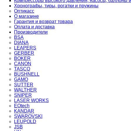
Компрессоры высокого давления, насосы, баллоны и
Хронографы, тиры, рогатки и пружины
Оптикасс
О магазине
Гарантия и возврат товара
Оплата и доставка
Производители
BSA
DIANA
LEAPERS
GERBER
BOKER
CANON
TASCO
BUSHNELL
GAMO
SUTTER
WALTHER
SNIPER
LASER WORKS
EOtech
KANDAR
SWAROVSKI
LEUPOLD
JSB