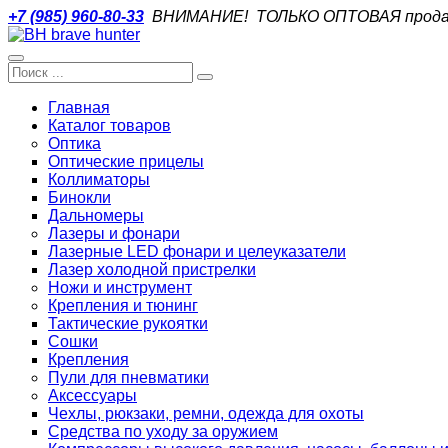
+7 (985) 960-80-33
ВНИМАНИЕ! ТОЛЬКО ОПТОВАЯ прода
Главная
Каталог товаров
Оптика
Оптические прицелы
Коллиматоры
Бинокли
Дальномеры
Лазеры и фонари
Лазерные LED фонари и целеуказатели
Лазер холодной пристрелки
Ножи и инструмент
Крепления и тюнинг
Тактические рукоятки
Сошки
Крепления
Пули для пневматики
Аксессуары
Чехлы, рюкзаки, ремни, одежда для охоты
Средства по уходу за оружием