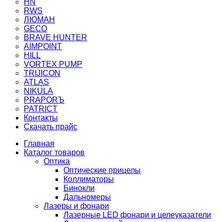
HN
RWS
ЛЮМАН
GECO
BRAVE HUNTER
AIMPOINT
HILL
VORTEX PUMP
TRIJICON
ATLAS
NIKULA
PRAPORЪ
PATRICT
Контакты
Скачать прайс
Главная
Каталог товаров
Оптика
Оптические прицелы
Коллиматоры
Бинокли
Дальномеры
Лазеры и фонари
Лазерные LED фонари и целеуказатели